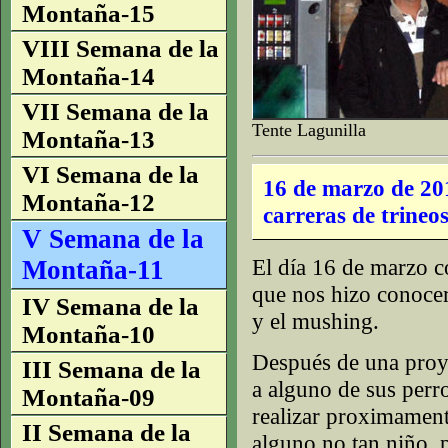
Montaña-15
VIII Semana de la
Montaña-14
VII Semana de la
Tente Lagunilla
Montaña-13
VI Semana de la
16 de marzo de 201
Montaña-12
carreras de trineo
V Semana de la
El día 16 de marzo c
Montaña-11
que nos hizo conocer
IV Semana de la
y el mushing.
Montaña-10
Después de una proye
III Semana de la
a alguno de sus perr
Montaña-09
realizar proximament
II Semana de la
alguno no tan niño, 