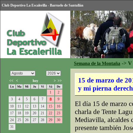
Club Deportivo La Escalerilla - Barruelo de Santullán
->
V
Semana de la Montaña
15 de marzo de 20
<<
<
hoy
>
>>
y mi pierna derec
Lu
Ma
Mi
Ju
Vi
Sá
Do
1
2
3
4
5
6
7
8
9
El día 15 de marzo 
10
11
12
13
14
15
16
charla de Tente Lagun
17
18
19
20
21
22
23
Mediavilla, alcaldes
24
25
26
27
28
29
30
presente también Jos
31