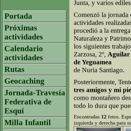
Junta, y varios edil
Comenzó la jornada c
Portada
actividades realizad
Próximas
procedió a la entreg
actividades
Naturaleza y Patrimo
los siguientes trabajo
Calendario
Zarzosa, 2º,
Aguilar
actividades
de Yeguamea
Rutas
de Nuria Santiago.
Geocaching
Posteriormente, Tent
tres amigos y mi pi
Jornada-Travesía
como montañero desd
Federativa de
todo lo dura que pue
Esquí
Encontradas
12
fotos. Espe
Milla Infantil
izquierda y derecha para n