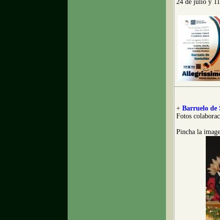
24 de julio y 1
+
Barruelo de 
Fotos colabora
Pincha la image