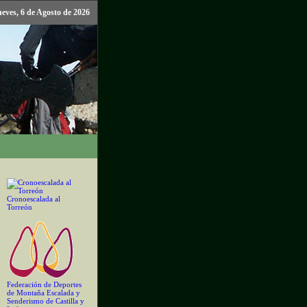
ueves, 6 de Agosto de 2026
Cronoescalada al
Torreón
Federación de Deportes
de Montaña Escalada y
Senderismo de Castilla y