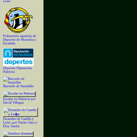
León
Federación española de
Deportes de Montaña y
Escalada
Deportes Diputación
Palencia
Barruelo de Santullán
Escalar en Palencia por
David Villegas
Dosmiles de Castilla y
León, por Nacho Sáez y
Eloy Santín