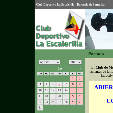
Club Deportivo La Escalerilla - Barruelo de Santullán
Portada
El
Club de Mo
<<
<
hoy
>
>>
amantes de la n
Lu
Ma
Mi
Ju
Vi
Sá
Do
las acti
1
2
3
4
5
6
7
8
9
ABIER
10
11
12
13
14
15
16
17
18
19
20
21
22
23
C
24
25
26
27
28
29
30
31