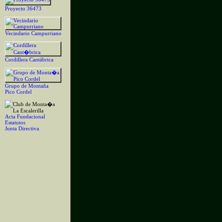
Proyecto 36473
Vecindario Campurriano
Cordillera Cantábrica
Grupo de Montaña
Pico Cordel
Acta Fundacional
Estatutos
Junta Directiva