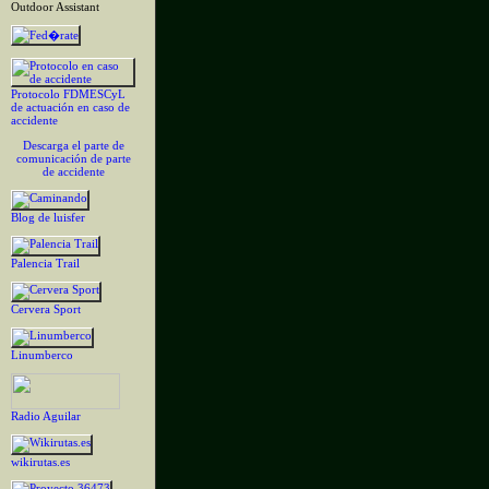
Outdoor Assistant
Protocolo FDMESCyL
de actuación en caso de
accidente
Descarga el parte de
comunicación de parte
de accidente
Blog de luisfer
Palencia Trail
Cervera Sport
Linumberco
Radio Aguilar
wikirutas.es