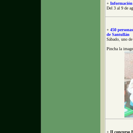
+
Información 
Del 3 al 9 de a
+
450 personas
de Santullán
Sábado, uno de
Pincha la image
+
II concurso 