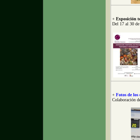
+
Exposición 
Del 17 al 30 de
+
Fotos de los
Colaboración d