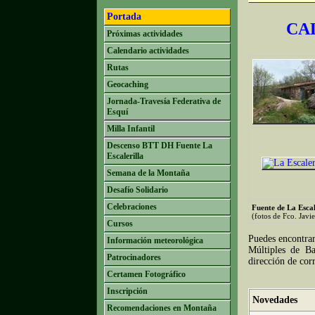
Portada
CA
Próximas actividades
Calendario actividades
Rutas
Geocaching
Jornada-Travesía Federativa de
Esquí
Milla Infantil
Descenso BTT DH Fuente La
Escalerilla
Semana de la Montaña
Desafío Solidario
Celebraciones
Fuente de La Escal
(fotos de Fco. Javi
Cursos
Puedes encontra
Información meteorológica
Múltiples de Ba
Patrocinadores
dirección de cor
Certamen Fotográfico
Inscripción
Novedades
Recomendaciones en Montaña