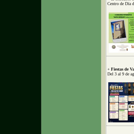
Centro de Día 
+
Fiestas de V
Del 3 al 9 de a