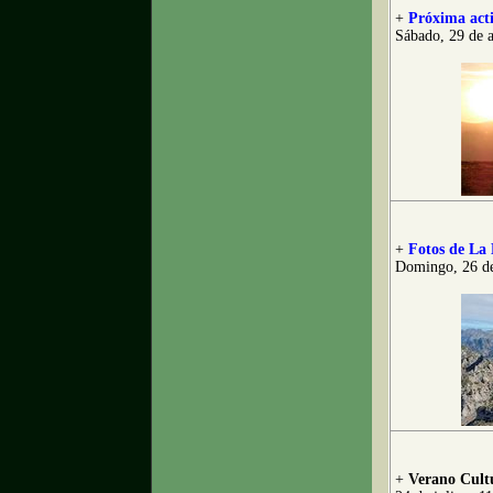
+
Próxima acti
Sábado, 29 de 
+
Fotos de La 
Domingo, 26 de
+
Verano Cultu