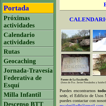
Portada
Próximas
CALENDARIO
actividades
Calendario
actividades
Rutas
Geocaching
Jornada-Travesía
Federativa de
Fuente de La Escalerilla
(fotos de Fco. Javier Fernández y luisfe
Esquí
Puedes encontrarnos
tod
Milla Infantil
sede, el Edificio de Usos 
puedes contactar con nosot
Descenso BTT
escalerilladh@gmail.com
.