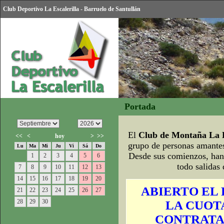
Club Deportivo La Escalerilla - Barruelo de Santullán
Portada
El
Club de Montaña La E
<<
<
hoy
>
>>
grupo de personas amantes
Lu
Ma
Mi
Ju
Vi
Sá
Do
Desde sus comienzos, han 
1
2
3
4
5
6
todo salidas
7
8
9
10
11
12
13
14
15
16
17
18
19
20
ABIERTO EL 
21
22
23
24
25
26
27
28
29
30
LA CUOTA
CONTRATA