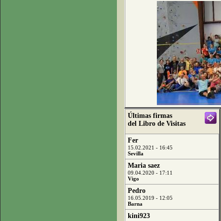
Últimas firmas
del Libro de Visitas
Fer
15.02.2021 - 16:45
Sevilla
Maria saez
09.04.2020 - 17:11
Vigo
Pedro
16.05.2019 - 12:05
Barna
kini923