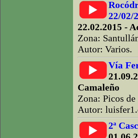
Rocódr
22/02/
22.02.2015 - A
Zona: Santullá
Autor: Varios.
Vía Fe
21.09.2
Camaleño
Zona: Picos de
Autor: luisfer1
2ª Cas
01.06.