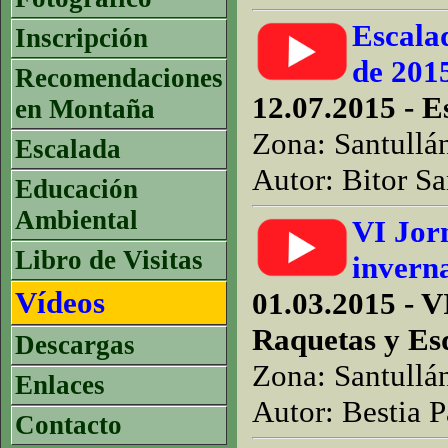
Escalad
Inscripción
de 201
Recomendaciones
12.07.2015 - E
en Montaña
Zona: Santullá
Escalada
Autor: Bitor Sa
Educación
Ambiental
VI Jor
Libro de Visitas
inverna
Vídeos
01.03.2015 - V
Raquetas y Es
Descargas
Zona: Santullá
Enlaces
Autor: Bestia P
Contacto