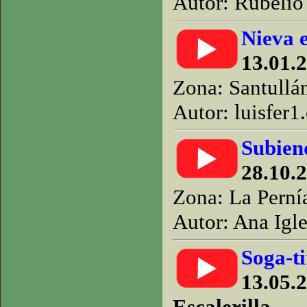
Autor: Rubelio 
Nieva 
13.01.
Zona: Santullá
Autor: luisfer1
Subien
28.10.
Zona: La Perní
Autor: Ana Igle
Soga-ti
13.05.2
Escalerilla