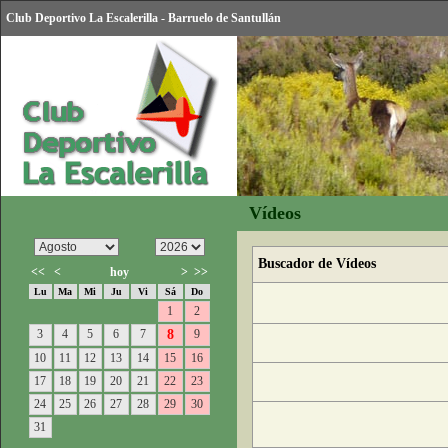
Club Deportivo La Escalerilla - Barruelo de Santullán
Vídeos
Buscador de Vídeos
<<
<
hoy
>
>>
Lu
Ma
Mi
Ju
Vi
Sá
Do
1
2
3
4
5
6
7
8
9
10
11
12
13
14
15
16
17
18
19
20
21
22
23
24
25
26
27
28
29
30
31