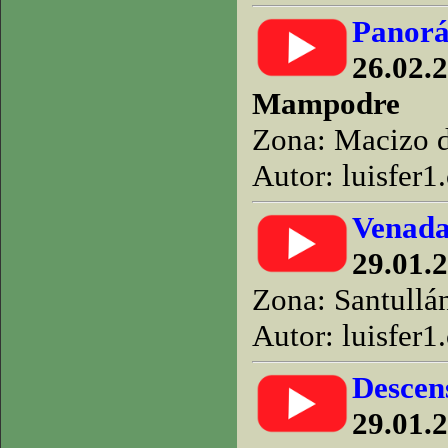
Panorá
26.02.2
Mampodre
Zona: Macizo 
Autor: luisfer1
Venada
29.01.
Zona: Santullá
Autor: luisfer1
Descens
29.01.