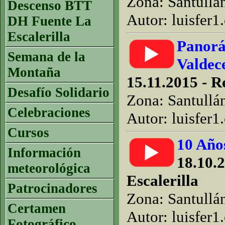
Zona: Santullá
Descenso BTT
Autor: luisfer1
DH Fuente La
Escalerilla
Panorá
Semana de la
Valdec
Montaña
15.11.2015 - 
Desafío Solidario
Zona: Santullá
Celebraciones
Autor: luisfer1
Cursos
10 Años
Información
18.10.
meteorológica
Escalerilla
Patrocinadores
Zona: Santullá
Certamen
Autor: luisfer1
Fotográfico