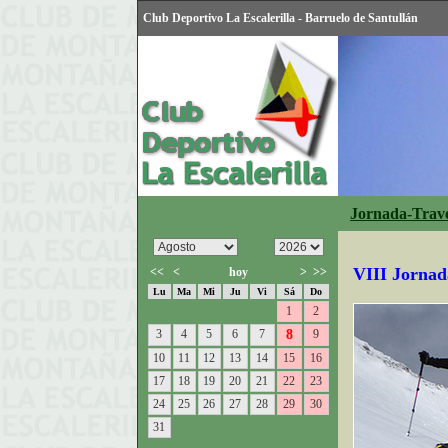
Club Deportivo La Escalerilla - Barruelo de Santullán
Jornada-Trave
VIII Jornad
<<
<
hoy
>
>>
Lu
Ma
Mi
Ju
Vi
Sá
Do
1
2
3
4
5
6
7
8
9
10
11
12
13
14
15
16
17
18
19
20
21
22
23
24
25
26
27
28
29
30
31