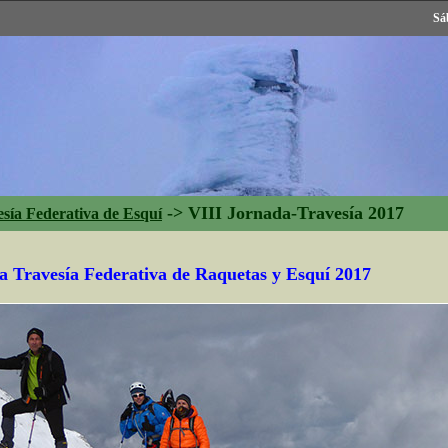
Sá
->
VIII Jornada-Travesía 2017
sía Federativa de Esquí
a Travesía Federativa de Raquetas y Esquí
2017