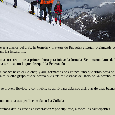
e esta clásica del club, la Jornada - Travesía de Raquetas y Esquí, organiza
ña La Escalerilla.
onas nos reunimos a primera hora para iniciar la Jornada. Se tomaron datos de lo
ta térmica con la que obsequió la Federación.
 coches hasta el Golobar, y allí, formamos dos grupos: uno que subió hasta Val
es, y otro grupo que se acercó a visitar las Cascadas de Hielo de Valdeceboll
e preveía lluviosa y con niebla, se abrió para dejarnos disfrutar de unas buenas
inó con una estupenda comida en La Collada.
eremos dar las gracias a Federación y por supuesto, a todos los participantes.