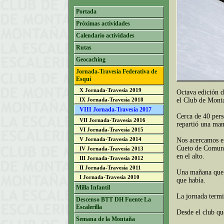
Portada
Próximas actividades
Calendario actividades
Rutas
Geocaching
Jornada-Travesía Federativa de
Esquí
X Jornada-Travesía 2019
Octava edición d
IX Jornada-Travesía 2018
el Club de Monta
VIII Jornada-Travesía 2017
Cerca de 40 pers
VII Jornada-Travesía 2016
repartió una man
VI Jornada-Travesía 2015
V Jornada-Travesía 2014
Nos acercamos en
Cueto de Comunal
IV Jornada-Travesía 2013
en el alto.
III Jornada-Travesía 2012
II Jornada-Travesía 2011
Una mañana que s
I Jornada-Travesía 2010
que había.
Milla Infantil
La jornada term
Descenso BTT DH Fuente La
Escalerilla
Desde el club qu
Semana de la Montaña