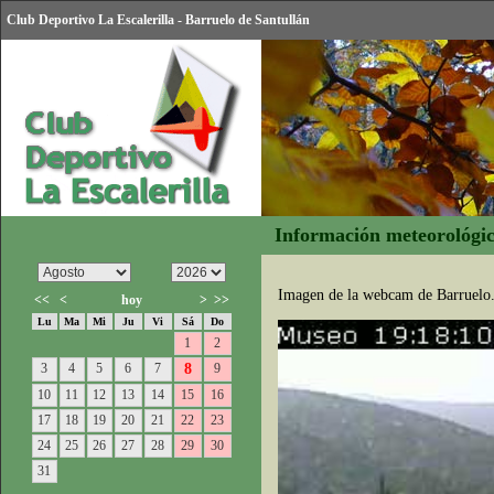
Club Deportivo La Escalerilla - Barruelo de Santullán
Información meteorológi
Imagen de la webcam de Barruelo.
<<
<
hoy
>
>>
Lu
Ma
Mi
Ju
Vi
Sá
Do
1
2
3
4
5
6
7
8
9
10
11
12
13
14
15
16
17
18
19
20
21
22
23
24
25
26
27
28
29
30
31