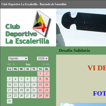
Club Deportivo La Escalerilla - Barruelo de Santullán
Desafío Solidario
<<
<
hoy
>
>>
VI D
Lu
Ma
Mi
Ju
Vi
Sá
Do
1
2
3
4
5
6
7
8
9
10
11
12
13
14
15
16
17
18
19
20
21
22
23
FOT
24
25
26
27
28
29
30
31