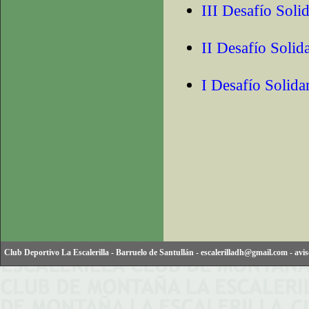
III Desafío Soli
II Desafío Solid
I Desafío Solida
Club Deportivo La Escalerilla
-
Barruelo de Santullán
-
escalerilladh@gmail.com
-
avis