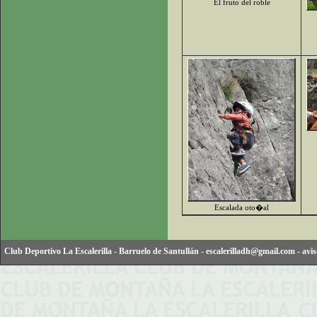
El fruto del roble
Escalada oto�al
Club Deportivo La Escalerilla
-
Barruelo de Santullán
-
escalerilladh@gmail.com
-
avis