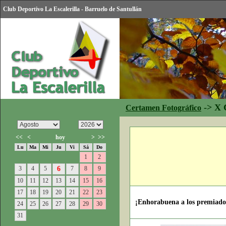
Club Deportivo La Escalerilla - Barruelo de Santullán
->
X 
Certamen Fotográfico
<<
<
hoy
>
>>
Lu
Ma
Mi
Ju
Vi
Sá
Do
1
2
3
4
5
6
7
8
9
10
11
12
13
14
15
16
17
18
19
20
21
22
23
¡Enhorabuena a los premiados,
24
25
26
27
28
29
30
31