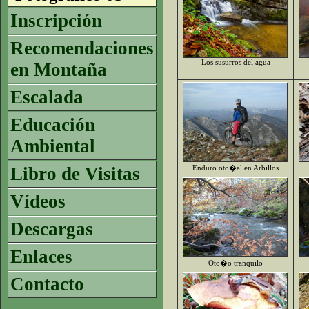
Inscripción
Recomendaciones
Los susurros del agua
en Montaña
Escalada
Educación
Ambiental
Libro de Visitas
Enduro oto�al en Arbillos
Vídeos
Descargas
Enlaces
Oto�o tranquilo
Contacto