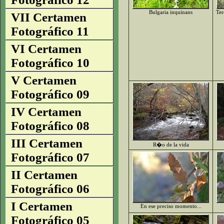
Bulgaria inquinans
Ter
VII Certamen
Fotográfico 11
VI Certamen
Fotográfico 10
V Certamen
Fotográfico 09
IV Certamen
Fotográfico 08
III Certamen
R�o de la vida
Fotográfico 07
II Certamen
Fotográfico 06
I Certamen
En ese preciso momento...
Fotográfico 05