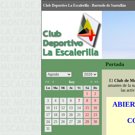
Club Deportivo La Escalerilla - Barruelo de Santullán
Portada
El
Club de Mo
<<
<
hoy
>
>>
amantes de la n
Lu
Ma
Mi
Ju
Vi
Sá
Do
las acti
1
2
3
4
5
6
7
8
9
ABIER
10
11
12
13
14
15
16
17
18
19
20
21
22
23
C
24
25
26
27
28
29
30
31