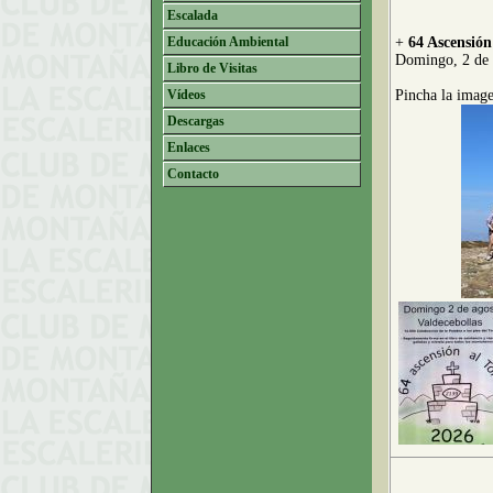
Escalada
Educación Ambiental
+
64 Ascensión
Domingo, 2 de 
Libro de Visitas
Vídeos
Pincha la image
Descargas
Enlaces
Contacto