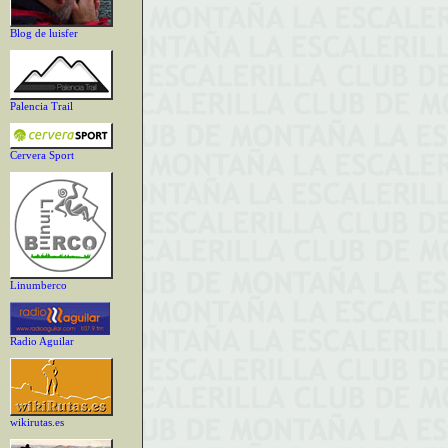
Blog de luisfer
Palencia Trail
Cervera Sport
Linumberco
Radio Aguilar
wikirutas.es