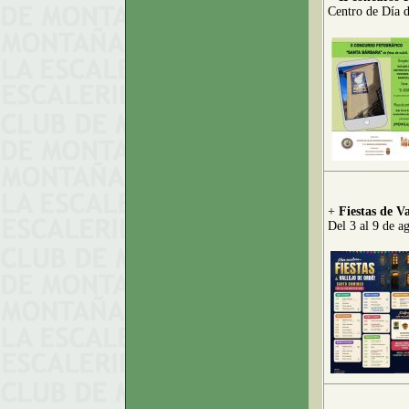
Centro de Día 
+
Fiestas de V
Del 3 al 9 de a