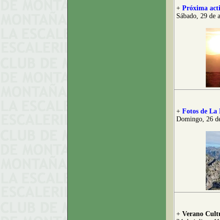
+
Próxima acti
Sábado, 29 de 
+
Fotos de La 
Domingo, 26 de
+
Verano Cultu