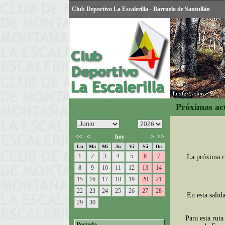
Club Deportivo La Escalerilla - Barruelo de Santullán
Próximas ac
<<
<
hoy
>
>>
Lu
Ma
Mi
Ju
Vi
Sá
Do
1
2
3
4
5
6
7
La próxima ru
8
9
10
11
12
13
14
15
16
17
18
19
20
21
22
23
24
25
26
27
28
En esta salid
29
30
Para esta ruta
Portada