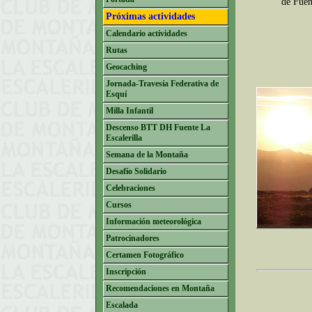
de Fuen
Próximas actividades
Calendario actividades
Rutas
Geocaching
Jornada-Travesía Federativa de
Esquí
Milla Infantil
Descenso BTT DH Fuente La
Escalerilla
Semana de la Montaña
Desafío Solidario
Celebraciones
Cursos
Información meteorológica
Patrocinadores
Certamen Fotográfico
Inscripción
Recomendaciones en Montaña
Escalada