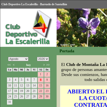
Club Deportivo La Escalerilla - Barruelo de Santullán
Portada
El
Club de Montaña La E
<<
<
hoy
>
>>
grupo de personas amantes
Lu
Ma
Mi
Ju
Vi
Sá
Do
Desde sus comienzos, han 
1
2
todo salidas
3
4
5
6
7
8
9
10
11
12
13
14
15
16
ABIERTO EL 
17
18
19
20
21
22
23
24
25
26
27
28
29
30
LA CUOTA
31
CONTRATA