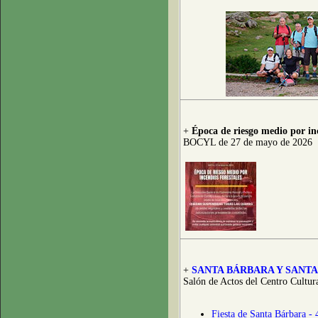
+
Época de riesgo medio por inc
BOCYL de 27 de mayo de 2026
+
SANTA BÁRBARA Y SANTA
Salón de Actos del Centro Cultur
Fiesta de Santa Bárbara - 