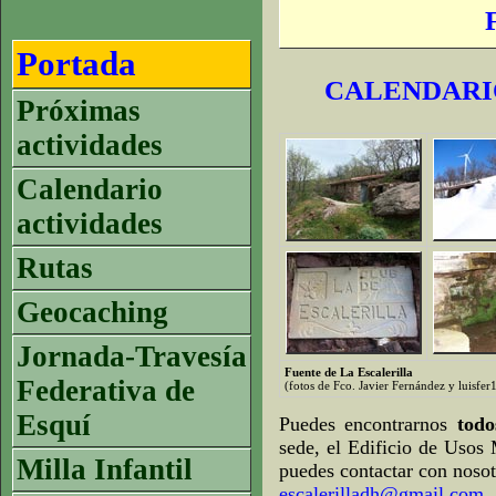
Portada
CALENDARIO
Próximas
actividades
Calendario
actividades
Rutas
Geocaching
Jornada-Travesía
Fuente de La Escalerilla
Federativa de
(fotos de Fco. Javier Fernández y luisfe
Esquí
Puedes encontrarnos
tod
sede, el Edificio de Usos 
Milla Infantil
puedes contactar con nosot
escalerilladh@gmail.com
.