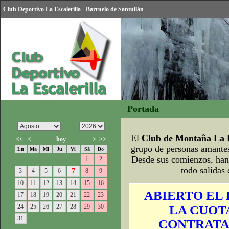
Club Deportivo La Escalerilla - Barruelo de Santullán
Portada
El
Club de Montaña La E
<<
<
hoy
>
>>
grupo de personas amantes
Lu
Ma
Mi
Ju
Vi
Sá
Do
Desde sus comienzos, han 
1
2
todo salidas
3
4
5
6
7
8
9
10
11
12
13
14
15
16
ABIERTO EL 
17
18
19
20
21
22
23
24
25
26
27
28
29
30
LA CUOTA
31
CONTRATA