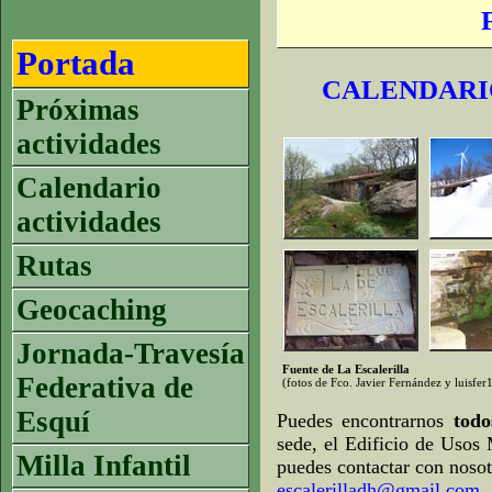
Portada
CALENDARIO
Próximas
actividades
Calendario
actividades
Rutas
Geocaching
Jornada-Travesía
Fuente de La Escalerilla
Federativa de
(fotos de Fco. Javier Fernández y luisfe
Esquí
Puedes encontrarnos
tod
sede, el Edificio de Usos 
Milla Infantil
puedes contactar con nosot
escalerilladh@gmail.com
.