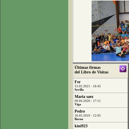
Últimas firmas
del Libro de Visitas
Fer
15.02.2021 - 16:45
Sevilla
Maria saez
09.04.2020 - 17:11
Vigo
Pedro
16.05.2019 - 12:05
Barna
kini923