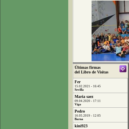
Últimas firmas
del Libro de Visitas
Fer
15.02.2021 - 16:45
Sevilla
Maria saez
09.04.2020 - 17:11
Vigo
Pedro
16.05.2019 - 12:05
Barna
kini923