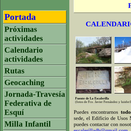
Portada
CALENDARIO
Próximas
actividades
Calendario
actividades
Rutas
Geocaching
Jornada-Travesía
Fuente de La Escalerilla
Federativa de
(fotos de Fco. Javier Fernández y luisfe
Esquí
Puedes encontrarnos
tod
sede, el Edificio de Usos 
Milla Infantil
puedes contactar con nosot
escalerilladh@gmail.com
.