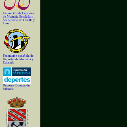
Federación de Deportes
de Montaña Escalada y
Senderismo de Castilla y
León
Federación española de
Deportes de Montaña y
Escalada
Deportes Diputación
Palencia