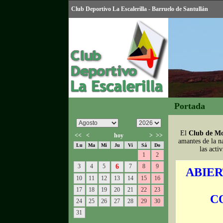
Club Deportivo La Escalerilla - Barruelo de Santullán
Portada
El
Club de Mo
<<
<
hoy
>
>>
amantes de la n
Lu
Ma
Mi
Ju
Vi
Sá
Do
las acti
1
2
3
4
5
6
7
8
9
ABIER
10
11
12
13
14
15
16
17
18
19
20
21
22
23
C
24
25
26
27
28
29
30
31