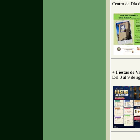
Centro de Día 
+
Fiestas de V
Del 3 al 9 de a