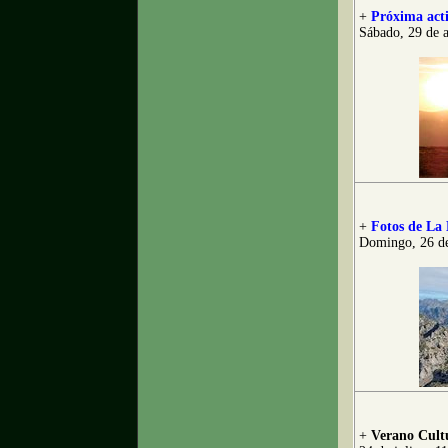
+
Próxima acti
Sábado, 29 de 
+
Fotos de La 
Domingo, 26 de
+
Verano Cultu