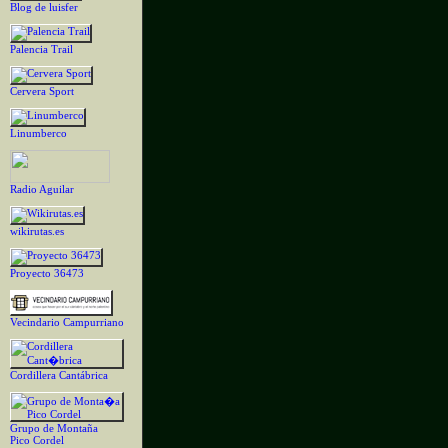
Blog de luisfer
Palencia Trail
Cervera Sport
Linumberco
Radio Aguilar
wikirutas.es
Proyecto 36473
Vecindario Campurriano
Cordillera Cantábrica
Grupo de Montaña
Pico Cordel