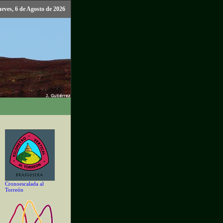
ueves, 6 de Agosto de 2026
Cronoescalada al
Torreón