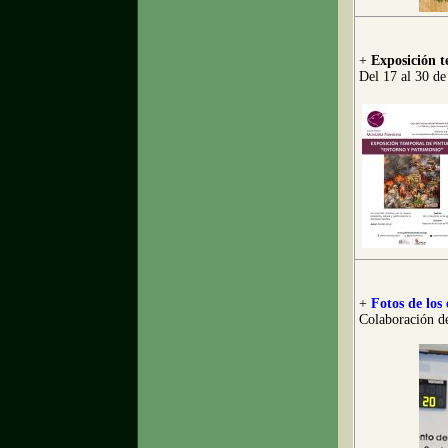
+
Exposición 
Del 17 al 30 de
+
Fotos de los
Colaboración d