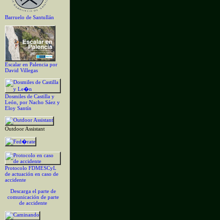
Barruelo de Santullán
Escalar en Palencia por
David Villegas
Dosmiles de Castilla y
León, por Nacho Sáez y
Eloy Santín
Outdoor Assistant
Protocolo FDMESCyL
de actuación en caso de
accidente
Descarga el parte de
comunicación de parte
de accidente