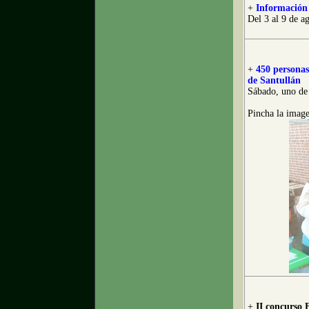
+
Información 
Del 3 al 9 de a
+
450 personas
de Santullán
Sábado, uno de
Pincha la image
+
II concurso 