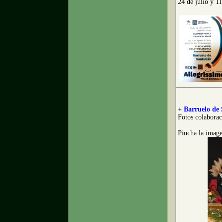
24 de julio y 1
+
Barruelo de 
Fotos colabora
Pincha la image