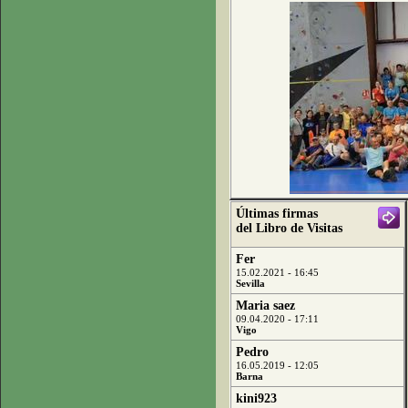
Últimas firmas
del Libro de Visitas
Fer
15.02.2021 - 16:45
Sevilla
Maria saez
09.04.2020 - 17:11
Vigo
Pedro
16.05.2019 - 12:05
Barna
kini923