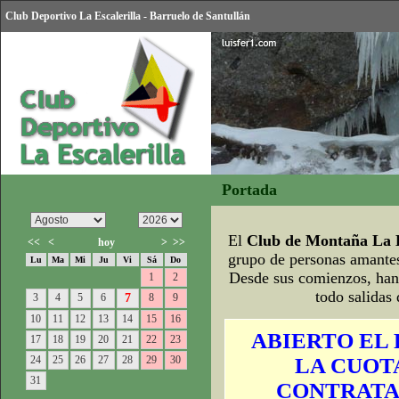
Club Deportivo La Escalerilla - Barruelo de Santullán
Portada
El
Club de Montaña La E
<<
<
hoy
>
>>
grupo de personas amantes
Lu
Ma
Mi
Ju
Vi
Sá
Do
Desde sus comienzos, han 
1
2
todo salidas
3
4
5
6
7
8
9
10
11
12
13
14
15
16
ABIERTO EL 
17
18
19
20
21
22
23
24
25
26
27
28
29
30
LA CUOTA
31
CONTRATA