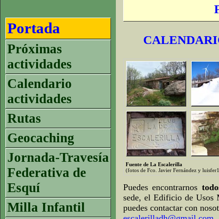
Portada
CALENDARIO
Próximas
actividades
Calendario
actividades
Rutas
Geocaching
Jornada-Travesía
Fuente de La Escalerilla
Federativa de
(fotos de Fco. Javier Fernández y luisfe
Esquí
Puedes encontrarnos
tod
sede, el Edificio de Usos 
Milla Infantil
puedes contactar con nosot
escalerilladh@gmail.com
.